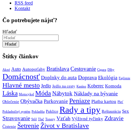
RSS feed
Kontakt
Čo potrebujete nájsť?
Hľadať
Hľadať
Štítky článkov
Bratislava
Cestovanie
Auto
Autopoťahy
Akné
Cigara
Dlhy
Domácnosť
Doprava
Doplnky do auta
Ekológia
Fajčenie
Hlavné mesto
Jedlo
Koberec
Komoda
Jedlo na cesty
Kasíno
Móda
Láska
Nábytok
Náklady na bývanie
Motocykel
Peniaze
Obývačka
Parkovanie
Platba kartou
Oblečenie
Pleť
Rady a tipy
Sex
Puklice
Reštaurácia
Pokladničný systém
Pokladňa
Zdravie
Stravovanie
Vzťah
Výživné tyčinky
Stôl
Tlač
Tonery
Šetrenie
Život v Bratislave
Čistenie