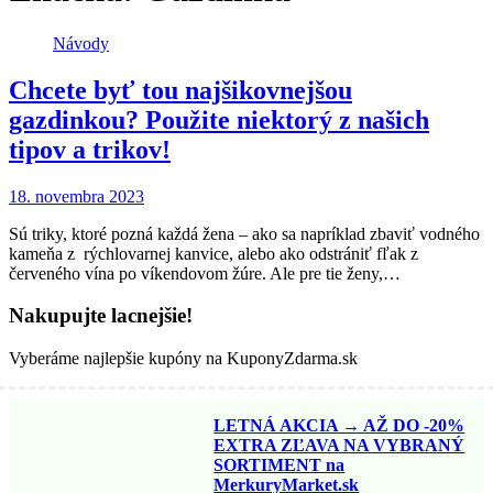
Návody
Chcete byť tou najšikovnejšou
gazdinkou? Použite niektorý z našich
tipov a trikov!
18. novembra 2023
Sú triky, ktoré pozná každá žena – ako sa napríklad zbaviť vodného
kameňa z rýchlovarnej kanvice, alebo ako odstrániť fľak z
červeného vína po víkendovom žúre. Ale pre tie ženy,…
Nakupujte lacnejšie!
Vyberáme najlepšie kupóny na KuponyZdarma.sk
LETNÁ AKCIA → AŽ DO -20%
EXTRA ZĽAVA NA VYBRANÝ
SORTIMENT na
MerkuryMarket.sk