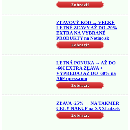
Zobraziť
ZĽAVOVÝ KÓD → VEĽKÉ
LETNÉ ZĽAVY AŽ DO -20%
EXTRA NA VYBRANÉ
PRODUKTY na Notino.sk
Zobraziť
LETNÁ PONUKA → AŽ DO
-60€ EXTRA ZĽAVA +
VÝPREDAJ AŽ DO -60% na
AliExpress.com
Zobraziť
ZĽAVA -25% → NA TAKMER
CELÝ NÁKUP na XXXLutz.sk
Zobraziť