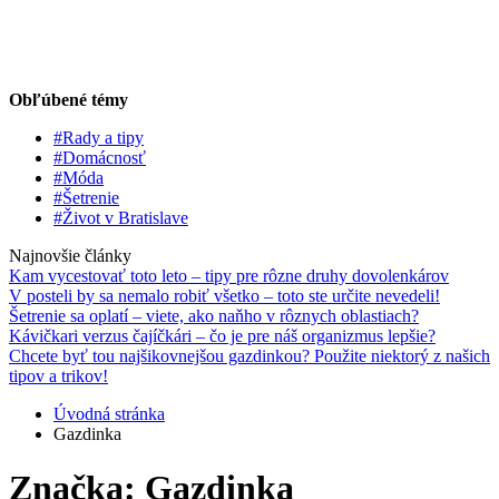
Obľúbené témy
#Rady a tipy
#Domácnosť
#Móda
#Šetrenie
#Život v Bratislave
Najnovšie články
Kam vycestovať toto leto – tipy pre rôzne druhy dovolenkárov
V posteli by sa nemalo robiť všetko – toto ste určite nevedeli!
Šetrenie sa oplatí – viete, ako naňho v rôznych oblastiach?
Kávičkari verzus čajíčkári – čo je pre náš organizmus lepšie?
Chcete byť tou najšikovnejšou gazdinkou? Použite niektorý z našich
tipov a trikov!
Úvodná stránka
Gazdinka
Značka: Gazdinka