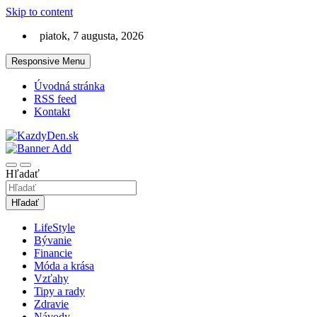
Skip to content
piatok, 7 augusta, 2026
Responsive Menu
Úvodná stránka
RSS feed
Kontakt
Lifestyle magazín na každý deň
KazdyDen.sk
Hľadať
Hľadať
LifeStyle
Bývanie
Financie
Móda a krása
Vzťahy
Tipy a rady
Zdravie
Návody