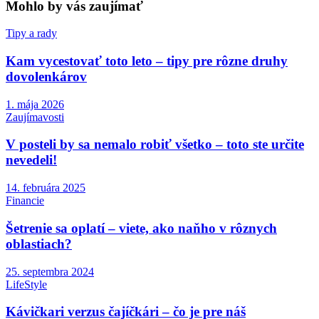
Mohlo by vás zaujímať
Tipy a rady
Kam vycestovať toto leto – tipy pre rôzne druhy
dovolenkárov
1. mája 2026
Zaujímavosti
V posteli by sa nemalo robiť všetko – toto ste určite
nevedeli!
14. februára 2025
Financie
Šetrenie sa oplatí – viete, ako naňho v rôznych
oblastiach?
25. septembra 2024
LifeStyle
Kávičkari verzus čajíčkári – čo je pre náš