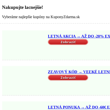
Nakupujte lacnejšie!
Vyberáme najlepšie kupóny na KuponyZdarma.sk
LETNÁ AKCIA → AŽ DO -20% EX
Zobraziť
ZĽAVOVÝ KÓD → VEĽKÉ LETNÉ 
Zobraziť
LETNÁ PONUKA → AŽ DO -60€ EX