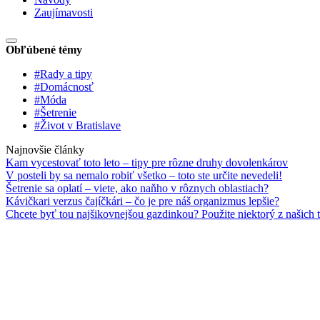
Zaujímavosti
Obľúbené témy
#Rady a tipy
#Domácnosť
#Móda
#Šetrenie
#Život v Bratislave
Najnovšie články
Kam vycestovať toto leto – tipy pre rôzne druhy dovolenkárov
V posteli by sa nemalo robiť všetko – toto ste určite nevedeli!
Šetrenie sa oplatí – viete, ako naňho v rôznych oblastiach?
Kávičkari verzus čajíčkári – čo je pre náš organizmus lepšie?
Chcete byť tou najšikovnejšou gazdinkou? Použite niektorý z našich t