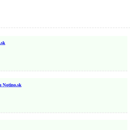
sk
otino.sk