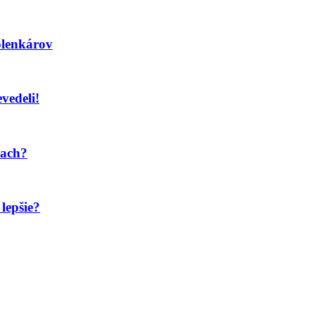
olenkárov
evedeli!
iach?
lepšie?