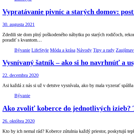
Vypratávanie pivníc a starých domov: post
30. augusta 2021
Zdedili ste dom plný poškodeného nábytku po starých rodičoch, rekon
poradiť s kvantom…
Bývanie
LifeStyle
Móda a krása
Návody
Tipy a rady
Zaujímav
Vysnívaný šatník – ako si ho navrhnúť a u
22. decembra 2020
Asi každá z nás si už v detstve vysnívala, ako by mala vyzerať spálňa
Bývanie
Ako zvoliť koberce do jednotlivých izieb? 
26. októbra 2020
Kto by ich nemal rád? Koberce zútulnia každý priestor, poskytujú t