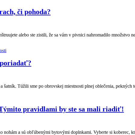
rach, či pohoda?
štruujete alebo ste zistili, že sa vám v pivnici nahromadilo množstvo
osti
sporiadať?
 a šatník. Túžili sme po obrovskej miestnosti plnej oblečenia, pekných
Týmito pravidlami by ste sa mali riadiť!
eplo nohám a sú obľúbenými bytovými doplnkami. Vyberte si koberec, 