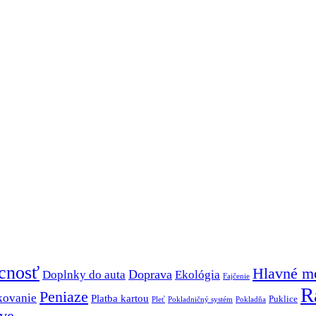
cnosť
Hlavné m
Doprava
Doplnky do auta
Ekológia
Fajčenie
R
Peniaze
kovanie
Platba kartou
Puklice
Pleť
Pokladničný systém
Pokladňa
ave