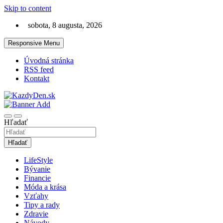
Skip to content
sobota, 8 augusta, 2026
Responsive Menu
Úvodná stránka
RSS feed
Kontakt
Lifestyle magazín na každý deň
KazdyDen.sk
Hľadať
Hľadať
LifeStyle
Bývanie
Financie
Móda a krása
Vzťahy
Tipy a rady
Zdravie
Návody