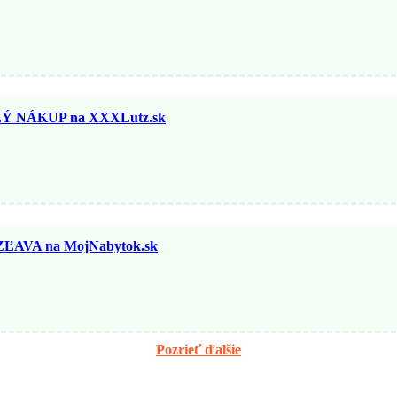
 NÁKUP na XXXLutz.sk
ĽAVA na MojNabytok.sk
Pozrieť ďalšie