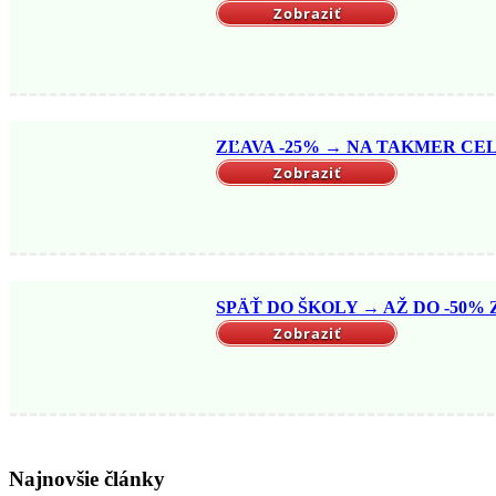
Zobraziť
ZĽAVA -25% → NA TAKMER CELÝ
Zobraziť
SPÄŤ DO ŠKOLY → AŽ DO -50% Z
Zobraziť
Najnovšie články