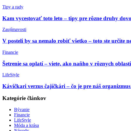
Tipy a rady
Kam vycestovať toto leto – tipy pre rôzne druhy dov
Zaujímavosti
V posteli by sa nemalo robiť všetko – toto ste určite n
Financie
Šetrenie sa oplatí – viete, ako naňho v rôznych oblast
LifeStyle
Kávičkari verzus čajíčkári – čo je pre náš organizmus 
Kategórie článkov
Bývanie
Financie
LifeStyle
Móda a krása
Návody