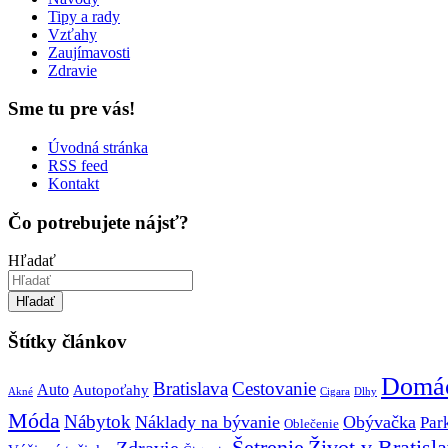
Tipy a rady
Vzťahy
Zaujímavosti
Zdravie
Sme tu pre vás!
Úvodná stránka
RSS feed
Kontakt
Čo potrebujete nájsť?
Hľadať
Hľadať
Štítky článkov
Domá
Bratislava
Cestovanie
Auto
Autopoťahy
Akné
Cigara
Dlhy
Móda
Nábytok
Náklady na bývanie
Obývačka
Par
Oblečenie
Šetrenie
Život v Bratisl
Zdravie