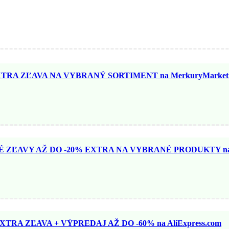
TRA ZĽAVA NA VYBRANÝ SORTIMENT na MerkuryMarket.
ZĽAVY AŽ DO -20% EXTRA NA VYBRANÉ PRODUKTY na N
TRA ZĽAVA + VÝPREDAJ AŽ DO -60% na AliExpress.com