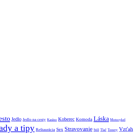
esto
Láska
Jedlo
Koberec
Komoda
Jedlo na cesty
Kasíno
Motocykel
ady a tipy
Stravovanie
Vzťah
Sex
Reštaurácia
Stôl
Tlač
Tonery