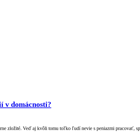
ií v domácnosti?
ne zložité. Veď aj kvôli tomu toľko ľudí nevie s peniazmi pracovať, sp