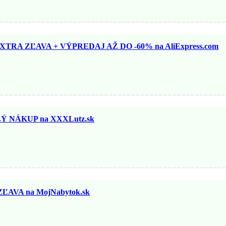
TRA ZĽAVA + VÝPREDAJ AŽ DO -60% na AliExpress.com
 NÁKUP na XXXLutz.sk
ĽAVA na MojNabytok.sk