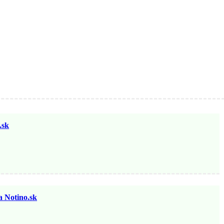
sk
otino.sk