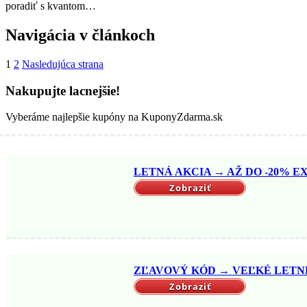
poradiť s kvantom…
Navigácia v článkoch
1
2
Nasledujúca strana
Nakupujte lacnejšie!
Vyberáme najlepšie kupóny na KuponyZdarma.sk
LETNÁ AKCIA → AŽ DO -20% EX
Zobraziť
ZĽAVOVÝ KÓD → VEĽKÉ LETNÉ 
Zobraziť