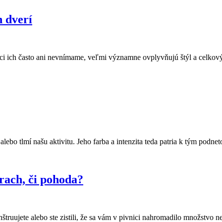
h dverí
i ich často ani nevnímame, veľmi významne ovplyvňujú štýl a celkový c
 alebo tlmí našu aktivitu. Jeho farba a intenzita teda patria k tým pod
rach, či pohoda?
štruujete alebo ste zistili, že sa vám v pivnici nahromadilo množstvo