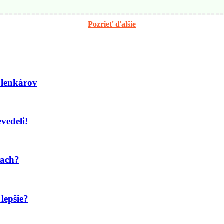
Pozrieť ďalšie
olenkárov
evedeli!
iach?
lepšie?