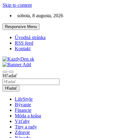
Skip to content
sobota, 8 augusta, 2026
Responsive Menu
Úvodná stránka
RSS feed
Kontakt
Lifestyle magazín na každý deň
KazdyDen.sk
Hľadať
Hľadať
LifeStyle
Bývanie
Financie
Móda a krása
Vzťahy
Tipy a rady
Zdravie
Návody