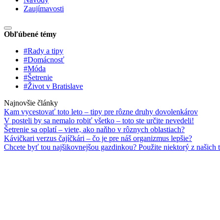
Zaujímavosti
Obľúbené témy
#Rady a tipy
#Domácnosť
#Móda
#Šetrenie
#Život v Bratislave
Najnovšie články
Kam vycestovať toto leto – tipy pre rôzne druhy dovolenkárov
V posteli by sa nemalo robiť všetko – toto ste určite nevedeli!
Šetrenie sa oplatí – viete, ako naňho v rôznych oblastiach?
Kávičkari verzus čajíčkári – čo je pre náš organizmus lepšie?
Chcete byť tou najšikovnejšou gazdinkou? Použite niektorý z našich t