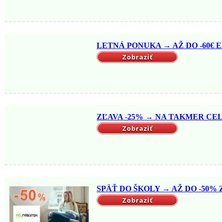
LETNÁ PONUKA → AŽ DO -60€ EX
Zobraziť
ZĽAVA -25% → NA TAKMER CELÝ
Zobraziť
SPÄŤ DO ŠKOLY → AŽ DO -50% Z
Zobraziť