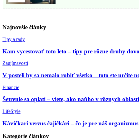
Najnovšie články
Tipy a rady
Kam vycestovať toto leto – tipy pre rôzne druhy dov
Zaujímavosti
V posteli by sa nemalo robiť všetko – toto ste určite n
Financie
Šetrenie sa oplatí – viete, ako naňho v rôznych oblast
LifeStyle
Kávičkari verzus čajíčkári – čo je pre náš organizmus 
Kategórie článkov