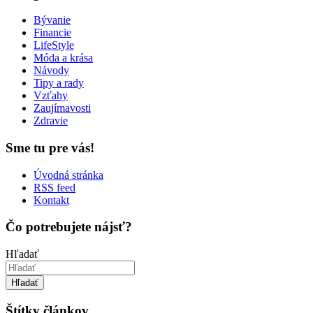
Bývanie
Financie
LifeStyle
Móda a krása
Návody
Tipy a rady
Vzťahy
Zaujímavosti
Zdravie
Sme tu pre vás!
Úvodná stránka
RSS feed
Kontakt
Čo potrebujete nájsť?
Hľadať
Hľadať
Štítky článkov