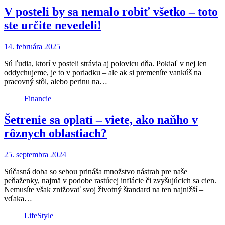
V posteli by sa nemalo robiť všetko – toto
ste určite nevedeli!
14. februára 2025
Sú ľudia, ktorí v posteli strávia aj polovicu dňa. Pokiaľ v nej len
oddychujeme, je to v poriadku – ale ak si premeníte vankúš na
pracovný stôl, alebo perinu na…
Financie
Šetrenie sa oplatí – viete, ako naňho v
rôznych oblastiach?
25. septembra 2024
Súčasná doba so sebou prináša množstvo nástrah pre naše
peňaženky, najmä v podobe rastúcej inflácie či zvyšujúcich sa cien.
Nemusíte však znižovať svoj životný štandard na ten najnižší –
vďaka…
LifeStyle