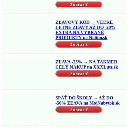
Zobraziť
ZĽAVOVÝ KÓD → VEĽKÉ
LETNÉ ZĽAVY AŽ DO -20%
EXTRA NA VYBRANÉ
PRODUKTY na Notino.sk
Zobraziť
ZĽAVA -25% → NA TAKMER
CELÝ NÁKUP na XXXLutz.sk
Zobraziť
SPÄŤ DO ŠKOLY → AŽ DO
-50% ZĽAVA na MojNabytok.sk
Zobraziť