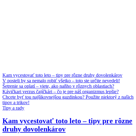
Kam vycestovať toto leto – tipy pre rôzne druhy dovolenkárov
V posteli by sa nemalo robiť všetko – toto ste určite nevedeli!
Šetrenie sa oplatí – viete, ako naňho v rôznych oblastiach?
Kávičkari verzus čajíčkári – čo je pre náš organizmus lepšie?
Chcete byť tou najšikovnejšou gazdinkou? Použite niektorý z našich
tipov a trikov!
Tipy a rady
Kam vycestovať toto leto – tipy pre rôzne
druhy dovolenkárov