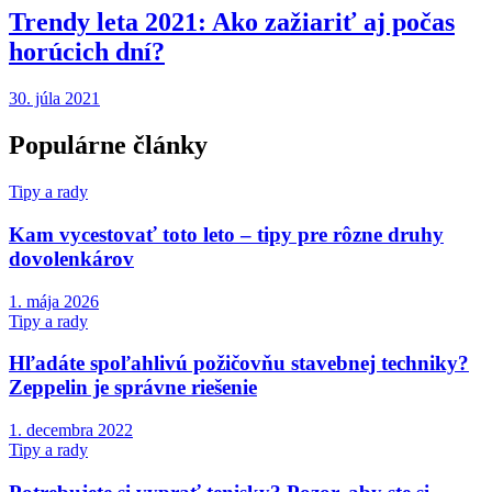
Trendy leta 2021: Ako zažiariť aj počas
horúcich dní?
30. júla 2021
Populárne články
Tipy a rady
Kam vycestovať toto leto – tipy pre rôzne druhy
dovolenkárov
1. mája 2026
Tipy a rady
Hľadáte spoľahlivú požičovňu stavebnej techniky?
Zeppelin je správne riešenie
1. decembra 2022
Tipy a rady