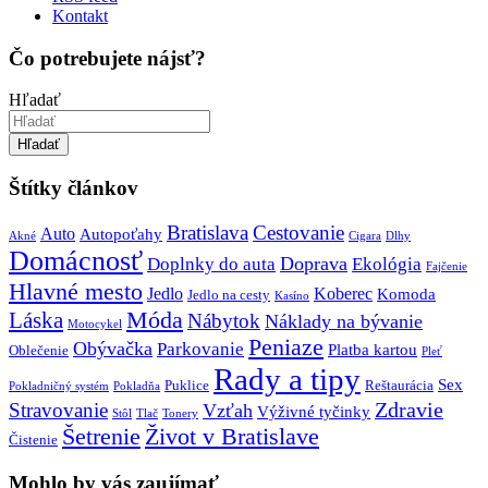
Kontakt
Čo potrebujete nájsť?
Hľadať
Hľadať
Štítky článkov
Bratislava
Cestovanie
Auto
Autopoťahy
Akné
Cigara
Dlhy
Domácnosť
Doprava
Doplnky do auta
Ekológia
Fajčenie
Hlavné mesto
Jedlo
Koberec
Komoda
Jedlo na cesty
Kasíno
Móda
Láska
Nábytok
Náklady na bývanie
Motocykel
Peniaze
Obývačka
Parkovanie
Platba kartou
Oblečenie
Pleť
Rady a tipy
Sex
Puklice
Reštaurácia
Pokladničný systém
Pokladňa
Zdravie
Stravovanie
Vzťah
Výživné tyčinky
Stôl
Tlač
Tonery
Šetrenie
Život v Bratislave
Čistenie
Mohlo by vás zaujímať