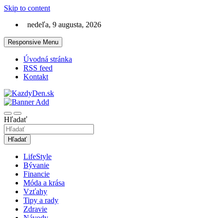
Skip to content
nedeľa, 9 augusta, 2026
Responsive Menu
Úvodná stránka
RSS feed
Kontakt
Lifestyle magazín na každý deň
KazdyDen.sk
Hľadať
Hľadať
LifeStyle
Bývanie
Financie
Móda a krása
Vzťahy
Tipy a rady
Zdravie
Návody