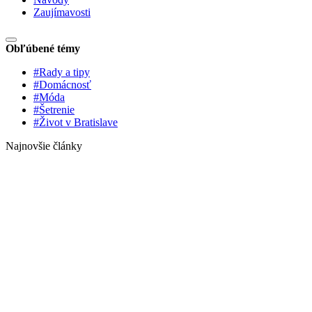
Zaujímavosti
Obľúbené témy
#Rady a tipy
#Domácnosť
#Móda
#Šetrenie
#Život v Bratislave
Najnovšie články