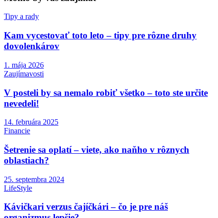
Tipy a rady
Kam vycestovať toto leto – tipy pre rôzne druhy
dovolenkárov
1. mája 2026
Zaujímavosti
V posteli by sa nemalo robiť všetko – toto ste určite
nevedeli!
14. februára 2025
Financie
Šetrenie sa oplatí – viete, ako naňho v rôznych
oblastiach?
25. septembra 2024
LifeStyle
Kávičkari verzus čajíčkári – čo je pre náš
organizmus lepšie?