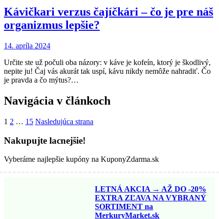
Kávičkari verzus čajíčkári – čo je pre náš
organizmus lepšie?
14. apríla 2024
Určite ste už počuli oba názory: v káve je kofeín, ktorý je škodlivý,
nepite ju! Čaj vás akurát tak uspí, kávu nikdy nemôže nahradiť. Čo
je pravda a čo mýtus?…
Navigácia v článkoch
1
2
…
15
Nasledujúca strana
Nakupujte lacnejšie!
Vyberáme najlepšie kupóny na KuponyZdarma.sk
LETNÁ AKCIA → AŽ DO -20%
EXTRA ZĽAVA NA VYBRANÝ
SORTIMENT na
MerkuryMarket.sk