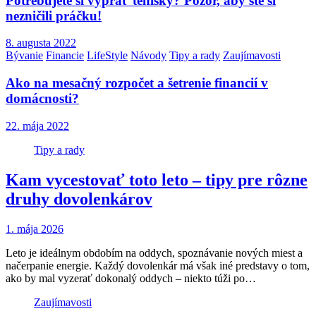
Potrebujete si vyprať tenisky? Pozor, aby ste si
nezničili práčku!
8. augusta 2022
Bývanie
Financie
LifeStyle
Návody
Tipy a rady
Zaujímavosti
Ako na mesačný rozpočet a šetrenie financií v
domácnosti?
22. mája 2022
Tipy a rady
Kam vycestovať toto leto – tipy pre rôzne
druhy dovolenkárov
1. mája 2026
Leto je ideálnym obdobím na oddych, spoznávanie nových miest a
načerpanie energie. Každý dovolenkár má však iné predstavy o tom,
ako by mal vyzerať dokonalý oddych – niekto túži po…
Zaujímavosti