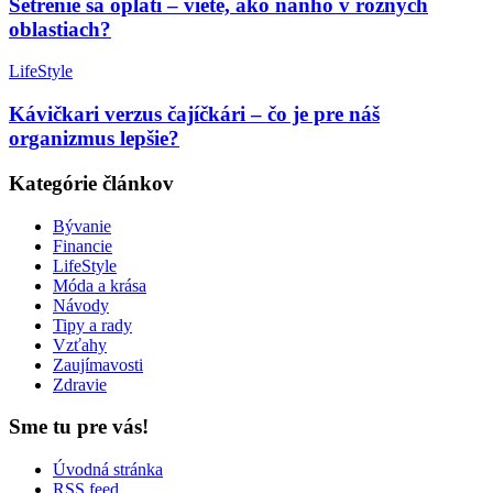
Šetrenie sa oplatí – viete, ako naňho v rôznych
oblastiach?
LifeStyle
Kávičkari verzus čajíčkári – čo je pre náš
organizmus lepšie?
Kategórie článkov
Bývanie
Financie
LifeStyle
Móda a krása
Návody
Tipy a rady
Vzťahy
Zaujímavosti
Zdravie
Sme tu pre vás!
Úvodná stránka
RSS feed