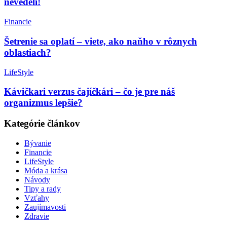
nevedeli!
Financie
Šetrenie sa oplatí – viete, ako naňho v rôznych
oblastiach?
LifeStyle
Kávičkari verzus čajíčkári – čo je pre náš
organizmus lepšie?
Kategórie článkov
Bývanie
Financie
LifeStyle
Móda a krása
Návody
Tipy a rady
Vzťahy
Zaujímavosti
Zdravie