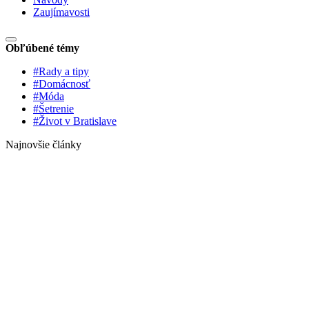
Zaujímavosti
Obľúbené témy
#Rady a tipy
#Domácnosť
#Móda
#Šetrenie
#Život v Bratislave
Najnovšie články