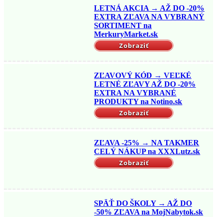
LETNÁ AKCIA → AŽ DO -20%
EXTRA ZĽAVA NA VYBRANÝ
SORTIMENT na
MerkuryMarket.sk
Zobraziť
ZĽAVOVÝ KÓD → VEĽKÉ
LETNÉ ZĽAVY AŽ DO -20%
EXTRA NA VYBRANÉ
PRODUKTY na Notino.sk
Zobraziť
ZĽAVA -25% → NA TAKMER
CELÝ NÁKUP na XXXLutz.sk
Zobraziť
SPÄŤ DO ŠKOLY → AŽ DO
-50% ZĽAVA na MojNabytok.sk