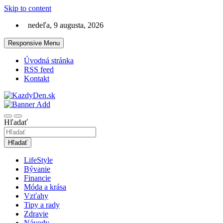
Skip to content
nedeľa, 9 augusta, 2026
Responsive Menu
Úvodná stránka
RSS feed
Kontakt
Lifestyle magazín na každý deň
KazdyDen.sk
Hľadať
Hľadať
LifeStyle
Bývanie
Financie
Móda a krása
Vzťahy
Tipy a rady
Zdravie
Návody