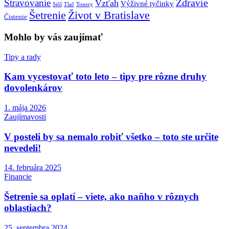
Zdravie
Stravovanie
Vzťah
Výživné tyčinky
Stôl
Tlač
Tonery
Šetrenie
Život v Bratislave
Čistenie
Mohlo by vás zaujímať
Tipy a rady
Kam vycestovať toto leto – tipy pre rôzne druhy
dovolenkárov
1. mája 2026
Zaujímavosti
V posteli by sa nemalo robiť všetko – toto ste určite
nevedeli!
14. februára 2025
Financie
Šetrenie sa oplatí – viete, ako naňho v rôznych
oblastiach?
25. septembra 2024