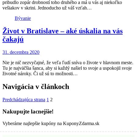
pribudlo zopár drobností toho druhého a má u vás aj niekoľko
vešiakov v skrini. Jednoducho už váš vzťah…
Bývanie
Život v Bratislave – aké úskalia na vás
čakajú
31. decembra 2020
Nie je nič nezvyčajné, že veľa ľudí sníva o živote v hlavnom meste.
Tu je najväčšia šanca, aby si každý našiel to svoje a uspokojil svoje
životné nároky. Či už sú to možnosti…
Navigácia v článkoch
Predchádzajúca strana
1
2
Nakupujte lacnejšie!
Vyberáme najlepšie kupóny na KuponyZdarma.sk