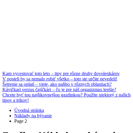
Kam vycestovať toto leto – tipy pre rôzne druhy dovolenkárov
V posteli by sa nemalo robiť všetko – toto ste určite nevedeli!
Šetrenie sa oplatí – viete, ako naňho v rôznych oblastiach?
Kávičkari verzus čajíčkári – čo je pre náš organizmus lepšie?
Chcete byť tou najšikovnejšou gazdinkou? Použite niektorý z našich
tipov a trikov!
Úvodná stránka
Náklady na bývanie
Page 2