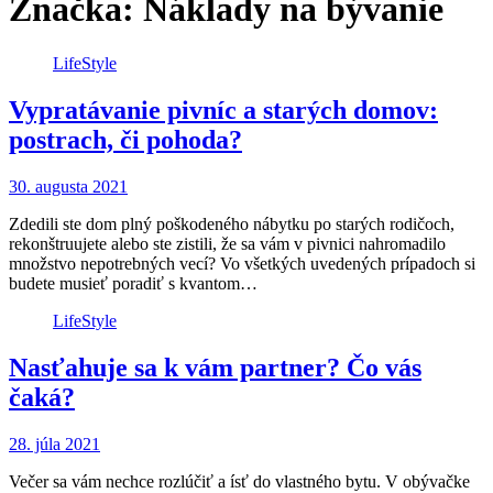
Značka: Náklady na bývanie
LifeStyle
Vypratávanie pivníc a starých domov:
postrach, či pohoda?
30. augusta 2021
Zdedili ste dom plný poškodeného nábytku po starých rodičoch,
rekonštruujete alebo ste zistili, že sa vám v pivnici nahromadilo
množstvo nepotrebných vecí? Vo všetkých uvedených prípadoch si
budete musieť poradiť s kvantom…
LifeStyle
Nasťahuje sa k vám partner? Čo vás
čaká?
28. júla 2021
Večer sa vám nechce rozlúčiť a ísť do vlastného bytu. V obývačke