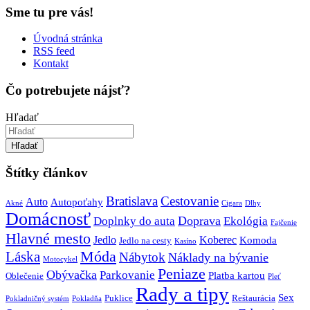
Sme tu pre vás!
Úvodná stránka
RSS feed
Kontakt
Čo potrebujete nájsť?
Hľadať
Hľadať
Štítky článkov
Bratislava
Cestovanie
Auto
Autopoťahy
Akné
Cigara
Dlhy
Domácnosť
Doprava
Doplnky do auta
Ekológia
Fajčenie
Hlavné mesto
Jedlo
Koberec
Komoda
Jedlo na cesty
Kasíno
Móda
Láska
Nábytok
Náklady na bývanie
Motocykel
Peniaze
Obývačka
Parkovanie
Platba kartou
Oblečenie
Pleť
Rady a tipy
Sex
Puklice
Reštaurácia
Pokladničný systém
Pokladňa